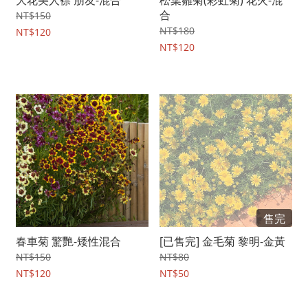
大花美人襟 朋友-混合
松葉雛菊(彩虹菊) 花火-混
合
NT$150
NT$180
NT$120
NT$120
售完
春車菊 驚艷-矮性混合
[已售完] 金毛菊 黎明-金黃
NT$150
NT$80
NT$120
NT$50