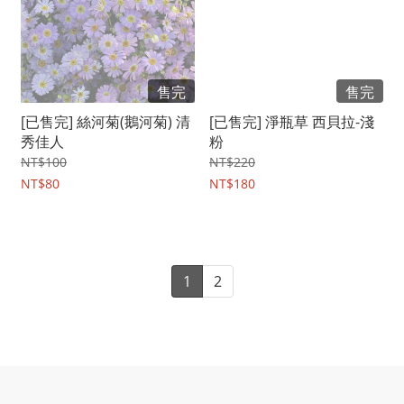
售完
售完
[已售完] 絲河菊(鵝河菊) 清
[已售完] 淨瓶草 西貝拉-淺
秀佳人
粉
NT$100
NT$220
NT$80
NT$180
1
2