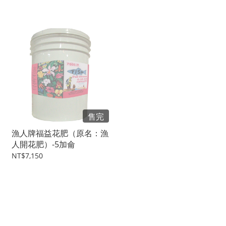
售完
漁人牌福益花肥（原名：漁
人開花肥）-5加侖
NT$7,150