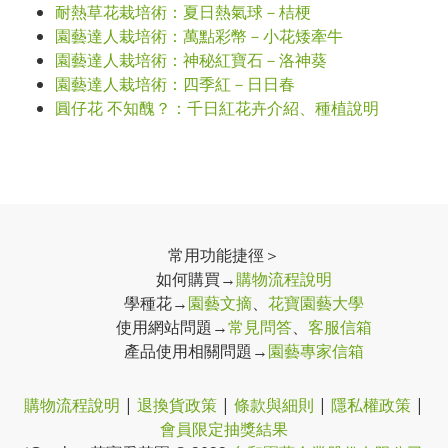
耐熱草花栽培術：夏日熱氣球－桔梗
園藝達人栽培術：萬點彩幣－小花矮牽牛
園藝達人栽培術：神秘紅寶石－洛神葵
園藝達人栽培術：四季紅－日日春
圓仔花 不知醜？：千日紅花卉介紹、種植說明
常用功能捷徑＞
如何購買→
購物流程說明
學種花→
園藝文摘
、
花寶園藝大學
使用網站問題→
常見問答
、
客服信箱
產品使用相關問題→
園藝專家信箱
購物流程說明
|
退換貨政策
|
條款與細則
|
隱私權政策
|
會員限定抽獎結果