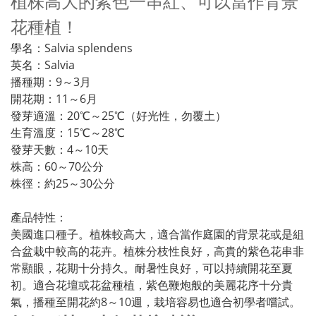
植株高大的紫色一串紅、可以當作背景
花種植！
學名：Salvia splendens
英名：Salvia
播種期：9～3月
開花期：11～6月
發芽適溫：20℃～25℃（好光性，勿覆土）
生育溫度：15℃～28℃
發芽天數：4～10天
株高：60～70公分
株徑：約25～30公分
產品特性：
美國進口種子。植株較高大，適合當作庭園的背景花或是組
合盆栽中較高的花卉。植株分枝性良好，高貴的紫色花串非
常顯眼，花期十分持久。耐暑性良好，可以持續開花至夏
初。適合花壇或花盆種植，紫色鞭炮般的美麗花序十分貴
氣，播種至開花約8～10週，栽培容易也適合初學者嚐試。