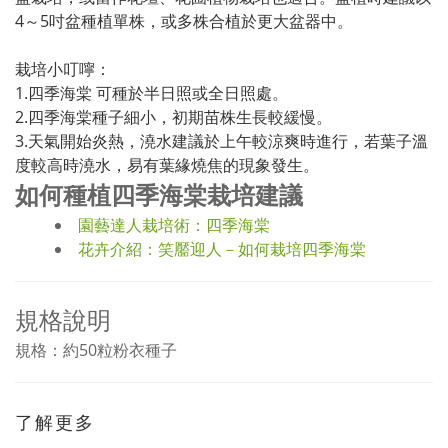
4～5吋盆種植單株，或多株合植於更大盆器中。
栽培小叮嚀：
1.四季海棠 可種於半日照或全日照處。
2.四季海棠種子細小，初期苗株生長較緩慢。
3.天氣開始炎熱，澆水建議於上午較涼爽時進行，若葉子溫
度較高時澆水，易有葉緣燒焦的現象發生。
如何種植四季海棠栽培建議
園藝達人栽培術：四季海棠
花卉介紹：笑靨迎人－如何栽培四季海棠
規格說明
規格：約50粒粉衣種子
了解更多