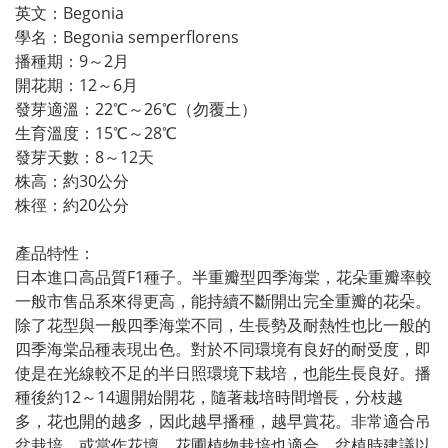
英文：Begonia
學名：Begonia semperflorens
播種期：9～2月
開花期：12～6月
發芽適溫：22℃～26℃（勿覆土）
生育溫度：15℃～28℃
發芽天數：8～12天
株高：約30公分
株徑：約20公分
產品特性：
日本進口高品質F1種子。半重瓣型四季海棠，花朵重瓣率較
一般市售品系來得更高，能持續不斷開出完全重瓣的花朵。
除了花型與一般四季海棠不同，生長勢及耐熱性也比一般的
四季海棠品種表現出色。對於不同環境有良好的耐受度，即
使是在光線較不足的半日照環境下栽培，也能生長良好。播
種後約12～14週開始開花，隨著栽培時間增長，分枝越
多，花也開的越多，因此越早播種，越早賞花。非常適合吊
盆栽培，或當作花壇、花圃植物栽培也適合。盆植時建議以