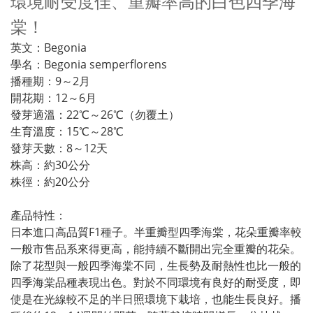
環境耐受度佳、重瓣率高的白色四季海
棠！
英文：Begonia
學名：Begonia semperflorens
播種期：9～2月
開花期：12～6月
發芽適溫：22℃～26℃（勿覆土）
生育溫度：15℃～28℃
發芽天數：8～12天
株高：約30公分
株徑：約20公分
產品特性：
日本進口高品質F1種子。半重瓣型四季海棠，花朵重瓣率較
一般市售品系來得更高，能持續不斷開出完全重瓣的花朵。
除了花型與一般四季海棠不同，生長勢及耐熱性也比一般的
四季海棠品種表現出色。對於不同環境有良好的耐受度，即
使是在光線較不足的半日照環境下栽培，也能生長良好。播