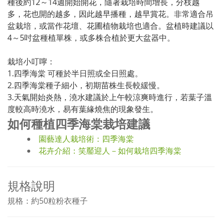
種後約12～14週開始開花，隨著栽培時間增長，分枝越
多，花也開的越多，因此越早播種，越早賞花。非常適合吊
盆栽培，或當作花壇、花圃植物栽培也適合。盆植時建議以
4～5吋盆種植單株，或多株合植於更大盆器中。
栽培小叮嚀：
1.四季海棠 可種於半日照或全日照處。
2.四季海棠種子細小，初期苗株生長較緩慢。
3.天氣開始炎熱，澆水建議於上午較涼爽時進行，若葉子溫
度較高時澆水，易有葉緣燒焦的現象發生。
如何種植四季海棠栽培建議
園藝達人栽培術：四季海棠
花卉介紹：笑靨迎人－如何栽培四季海棠
規格說明
規格：約50粒粉衣種子