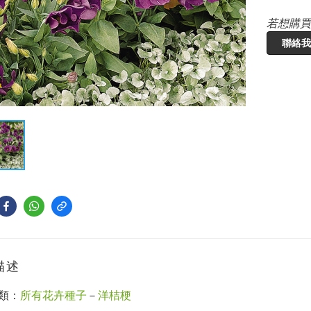
若想購買
聯絡我
描述
類：
所有花卉種子
－
洋桔梗