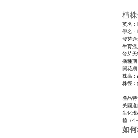
植株
英名：Li
學名：Eu
發芽適
生育溫
發芽天
播種期
開花期
株高：
株徑：
產品特
美國進
生化現
植（4
如何