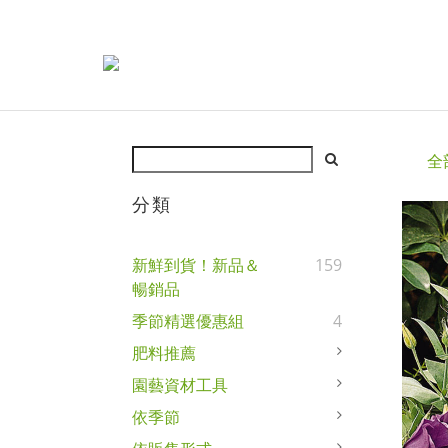
全
分類
新鮮到貨！新品＆
159
暢銷品
季節精選優惠組
4
肥料推薦
園藝資材工具
依季節