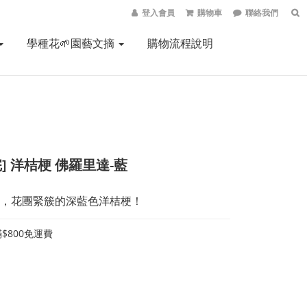
登入會員
購物車
聯絡我們
學種花🌱園藝文摘
購物流程說明
] 洋桔梗 佛羅里達-藍
，花團緊簇的深藍色洋桔梗！
$800免運費