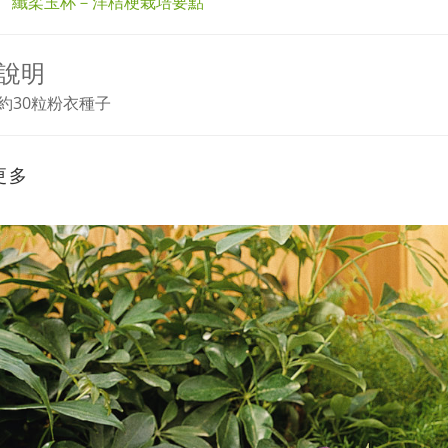
纖柔玉杯－洋桔梗栽培要點
說明
約30粒粉衣種子
更多