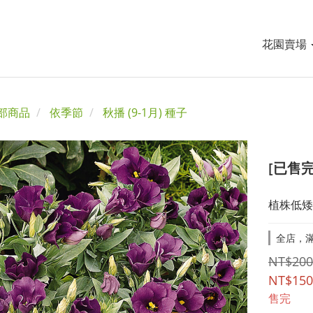
花園賣場
部商品
依季節
秋播 (9-1月) 種子
[已售完
植株低矮
全店，滿
NT$200
NT$150
售完