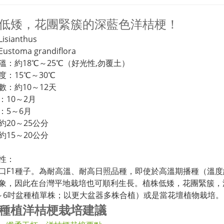
低矮，花團緊簇的深藍色洋桔梗！
sianthus
stoma grandiflora
溫：約18℃～25℃（好光性,勿覆土）
度：15℃～30℃
數：約10～12天
：10～2月
：5～6月
約20～25公分
約15～20公分
性：
口F1種子。為耐高溫、耐高日照品種，即使於高溫期播種（溫度
象，因此在台灣平地栽培也可順利生長。植株低矮，花團緊簇，
～6吋盆種植單株；以更大盆器多株合植）或是當花壇植物栽培。
種植洋桔梗栽培建議