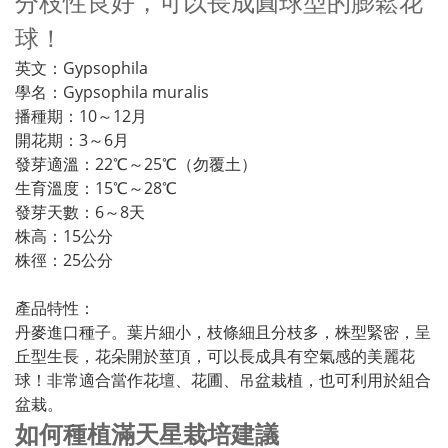
分枝性良好，可以長成圓球型的膨鬆花
球！
英文：Gypsophila
學名：Gypsophila muralis
播種期：10～12月
開花期：3～6月
發芽適溫：22℃～25℃（勿覆土）
生育溫度：15℃～28℃
發芽天數：6～8天
株高：15公分
株徑：25公分
產品特性：
丹麥進口種子。葉片細小，枝條細且分枝多，株型緊密，呈
丘型生長，花朵開於莖頂，可以長成具有空氣感的美麗花
球！非常適合當作花壇、花圃、吊盆栽植，也可利用於組合
盆栽。
如何種植滿天星栽培建議