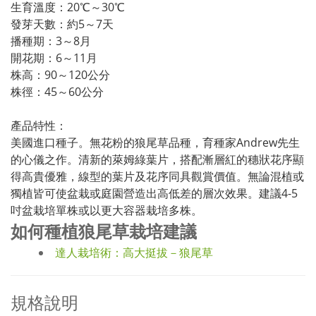
生育溫度：20℃～30℃
發芽天數：約5～7天
播種期：3～8月
開花期：6～11月
株高：90～120公分
株徑：45～60公分
產品特性：
美國進口種子。無花粉的狼尾草品種，育種家Andrew先生
的心儀之作。清新的萊姆綠葉片，搭配漸層紅的穗狀花序顯
得高貴優雅，線型的葉片及花序同具觀賞價值。無論混植或
獨植皆可使盆栽或庭園營造出高低差的層次效果。建議4-5
吋盆栽培單株或以更大容器栽培多株。
如何種植狼尾草栽培建議
達人栽培術：高大挺拔－狼尾草
規格說明