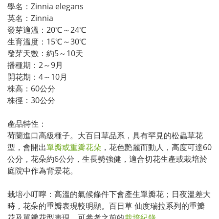
學名：Zinnia elegans
英名：Zinnia
發芽適溫：20℃～24℃
生育溫度：15℃～30℃
發芽天數：約5～10天
播種期：2～9月
開花期：4～10月
株高：60公分
株徑：30公分
產品特性：
荷蘭進口高級種子。大百日草品系，具有罕見的松蟲草花
型，會開出
單瓣或重瓣花朵
，花色艷麗而動人，高度可達60
公分，花朵約6公分，生長勢強健，適合切花生產或栽培於
庭院中作為背景花。
栽培小叮嚀：高溫的氣候條件下會產生單瓣花；日夜溫差大
時，花朵的重瓣表現較明顯。百日草 仙度瑞拉系列的重瓣
花及單瓣花型表現，可參考之前的
栽培紀錄
。