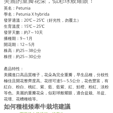
美麗的重瓣花朵，似彩球般耀眼！
英名：Petunia
學名：Petunia X hybrida
發芽適溫：20℃～25℃（好光性，勿覆土）
生育溫度：15℃～25℃
發芽天數：約7～10天
播種期：9～1月
開花期：12～5月
株高：約25～38公分
株徑：約25～30公分
產品特性：
美國進口高品質種子，花朵為完全重瓣，早生品種，分枝性
極佳且開花整齊度高。花徑可達5～5.5公分，花色豐富，有
紅白、粉白、桃紅、紫、藍、藍紫、紅、鮭橙、粉紅、淡粉
等色。美麗的重瓣花朵，似彩球般耀眼，適合盆栽、吊盆、
花壇、花槽種植等。
如何種植矮牽牛栽培建議