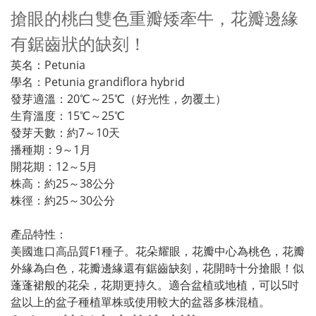
搶眼的桃白雙色重瓣矮牽牛，花瓣邊緣
有鋸齒狀的缺刻！
英名：Petunia
學名：Petunia grandiflora hybrid
發芽適溫：20℃～25℃（好光性，勿覆土）
生育溫度：15℃～25℃
發芽天數：約7～10天
播種期：9～1月
開花期：12～5月
株高：約25～38公分
株徑：約25～30公分
產品特性：
美國進口高品質F1種子。花朵耀眼，花瓣中心為桃色，花瓣
外緣為白色，花瓣邊緣還有鋸齒缺刻，花開時十分搶眼！似
蓬蓬裙般的花朵，花期更持久。適合盆植或地植，可以5吋
盆以上的盆子種植單株或使用較大的盆器多株混植。