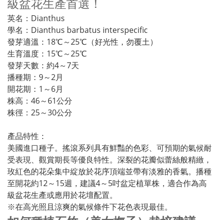
級盆花生產首選！
英名：Dianthus
學名：Dianthus barbatus interspecific
發芽適溫：18℃～25℃（好光性，勿覆土）
生育溫度：15℃～25℃
發芽天數：約4～7天
播種期：9～2月
開花期：1～6月
株高：46～61公分
株徑：25～30公分
產品特性：
美國進口種子。搖滾系列具有鮮豔的色彩、可預期的氣候耐
受表現、觀賞期長等優良特性。深裂的花瓣似蕾絲般精緻，
玫紅色的花朵集中綻放於花序頂端並帶有淡雅的香氣。播種
至開花約12～15週，建議4～5吋盆定植單株，適合作為高
級盆花生產或應用於花壇配置。
※在高光照且涼爽的氣候條件下花色表現最佳。