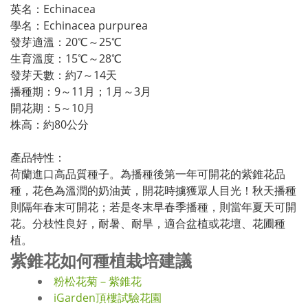
英名：Echinacea
學名：Echinacea purpurea
發芽適溫：20℃～25℃
生育溫度：15℃～28℃
發芽天數：約7～14天
播種期：9～11月；1月～3月
開花期：5～10月
株高：約80公分
產品特性：
荷蘭進口高品質種子。為播種後第一年可開花的紫錐花品
種，花色為溫潤的奶油黃，開花時擄獲眾人目光！秋天播種
則隔年春末可開花；若是冬末早春季播種，則當年夏天可開
花。分枝性良好，耐暑、耐旱，適合盆植或花壇、花圃種
植。
紫錐花如何種植栽培建議
粉松花菊－紫錐花
iGarden頂樓試驗花園