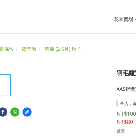
花園賣場
部商品
依季節
春播 (2-6月) 種子
羽毛雞
AAS得
全店，滿
NT$100
NT$80
數量