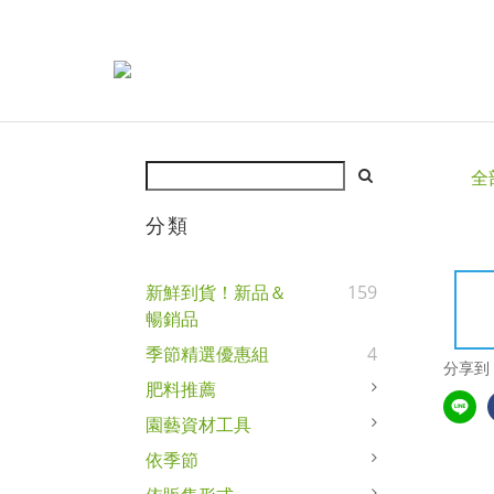
全
分類
新鮮到貨！新品＆
159
暢銷品
季節精選優惠組
4
分享到
肥料推薦
園藝資材工具
依季節