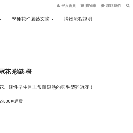
登入會員
購物車
聯絡我們
學種花🌱園藝文摘
購物流程說明
冠花 彩燄-橙
獎花、矮性早生且非常耐濕熱的羽毛型雞冠花！
$800免運費