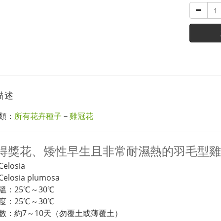
描述
類：
所有花卉種子
－
雞冠花
S得獎花、矮性早生且非常耐濕熱的羽毛型
losia
losia plumosa
溫：25℃～30℃
度：25℃～30℃
數：約7～10天（勿覆土或薄覆土）