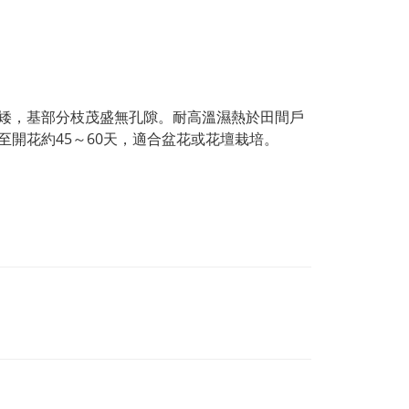
矮，基部分枝茂盛無孔隙。耐高溫濕熱於田間戶
開花約45～60天，適合盆花或花壇栽培。