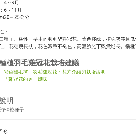
：4～9月
：6～11月
約20～25公分
性：
口種子。矮性、早生的羽毛型雞冠花。葉色淺綠，植株緊湊且低
佳。花穗瘦長狀，花色濃艷不褪色，高溫強光下觀賞期長。播種至
種植羽毛雞冠花栽培建議
彩色雞毛撢－羽毛雞冠花：花卉介紹與栽培說明
「雞冠花的另一風味」
說明
約50粒種子
更多