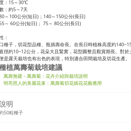
度：15～30℃
數：約5～7天
0～100公分(短日)；140～150公分(長日)
5～ 60公分(短日)； 75～ 80公分(長日)
性：
口種子，切花型品種、瓶插壽命長。在長日時植株高度約140~15
直徑約10~12公分，花朵大且緊實，花型圓整且觀賞期長。對
便是露天栽培也有出色的表現，特別適合田間栽培及切花生產。
種植萬壽菊栽培建議
萬壽無疆－萬壽菊：花卉介紹與栽培說明
明亮照人的美麗花束：萬壽菊切花插花花藝應用
說明
約50粒種子