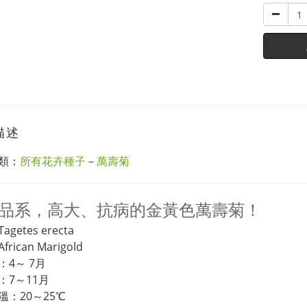
描述
類：
所有花卉種子
－
萬壽菊
品系，高大、抗病的金黃色萬壽菊！
getes erecta
rican Marigold
：4～ 7月
：7～11月
溫：20～25℃