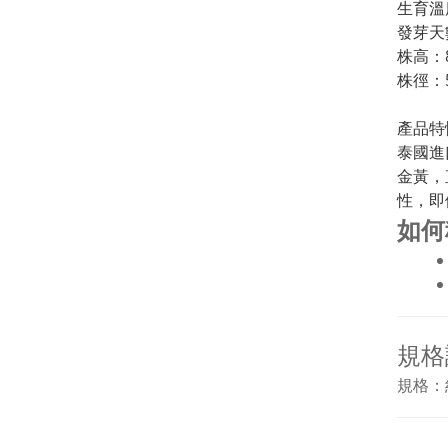
生育溫
發芽天
株高：8
株徑：5
產品特
泰國進
金黃，
性，即
如何
規格
規格：