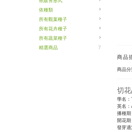
依販售形式
依種類
所有觀葉種子
所有花卉種子
所有蔬菜種子
精選商品
7
商品
商品分
切花
學名：Ta
英名：Af
播種期
開花期
發芽適