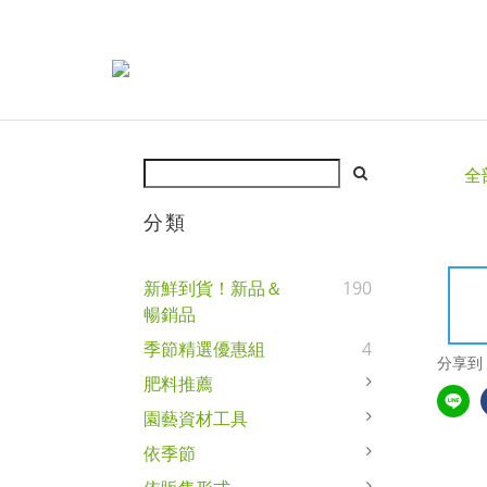
全
分類
新鮮到貨！新品＆
190
暢銷品
季節精選優惠組
4
分享到
肥料推薦
園藝資材工具
依季節