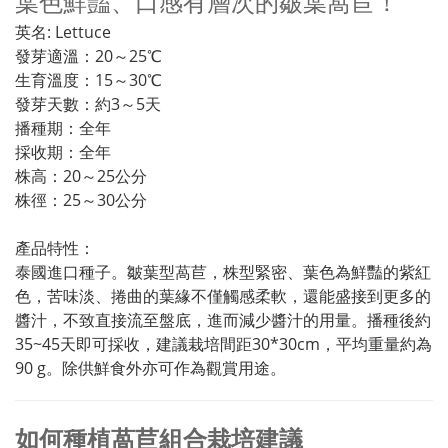
葉色鮮豔、口感有層次的皺葉萵苣！
英名: Lettuce
發芽適溫：20～25℃
生育溫度：15～30℃
發芽天數：約3～5天
播種期：全年
採收期：全年
株高：20～25公分
株徑：25～30公分
產品特性：
泰國進口種子。皺葉型萵苣，株型緊密、葉色為鮮豔的紫紅
色，苦味淡、捲曲的葉緣不僅觸感柔軟，還能盛接到更多的
醬汁，不致直接流至盤底，進而減少醬汁的用量。播種後約
35~45天即可採收，建議栽培間距30*30cm，平均重量約為
90 g。除供鮮食外亦可作為觀賞用途。
如何種植萵苣組合栽培建議