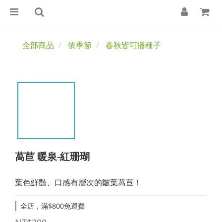
全部商品
依季節
春秋皆可播種子
萵苣 暖泉-紅珊瑚
葉色鮮豔、口感有層次的皺葉萵苣！
全店，滿$800免運費